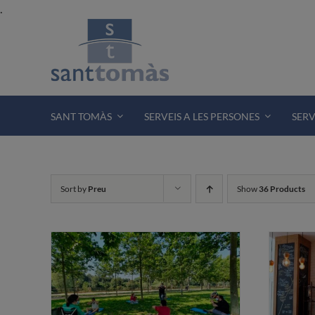
Skip
.
to
content
SANT TOMÀS
SERVEIS A LES PERSONES
SERV
Sort by
Preu
Show
36 Products