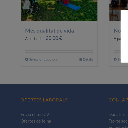
Més qualitat de vida
Noves
30,00
€
A partir de:
A partir
Selecciona opcions
Aquest
Detalls
Selecc
producte
té
diverses
variants.
Les
OFERTES LABORALS
COL·LA
opcions
es
Envia el teu CV
Donatius
poden
Ofertes de feina
Fes-te soc
triar
Voluntaria