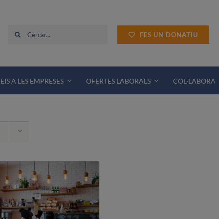
Cerca
FES UN DONATIU
…
EIS A LES EMPRESES
OFERTES LABORALS
COL·LABORA