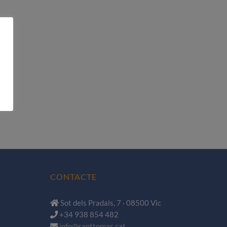
CONTACTE
Sot dels Pradals, 7 · 08500 Vic
+34 938 854 482
info@santtomas.cat