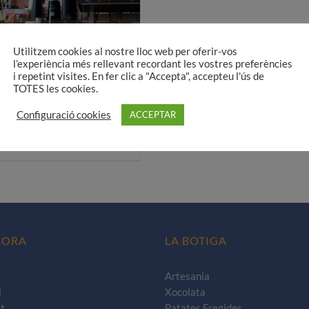
Utilitzem cookies al nostre lloc web per oferir-vos
l’experiència més rellevant recordant les vostres preferències
 oportunitats laborals
i repetint visites. En fer clic a "Accepta", accepteu l'ús de
TOTES les cookies.
30,00
€
 de:
Configuració cookies
ACCEPTAR
iona opcions
Aquest
Detalls
producte
té
diverses
variants.
Les
BORA
LA BOTIGA
opcions
es
Artesania
poden
i
Xocolata
triar
t
Patates Fregides