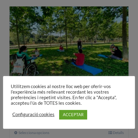
té
diverses
variants.
Les
opcions
es
poden
triar
a
la
pàgina
Utilitzem cookies al nostre lloc web per oferir-vos
del
l’experiència més rellevant recordant les vostres
preferències i repetint visites. En fer clic a "Accepta",
producte
Més qualitat de vida
accepteu l'ús de TOTES les cookies.
30,00
€
A partir de:
Configuració cookies
ACCEPTAR
Selecciona opcions
Aquest
Detalls