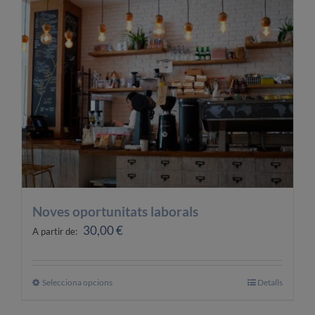
OFERTES LABORALS
COL·LABORA
LA BOTIGA
Noves oportunitats laborals
30,00
€
A partir de:
Selecciona opcions
Aquest
Detalls
producte