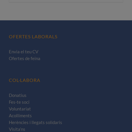
producte
té
diverses
variants.
Les
OFERTES LABORALS
opcions
es
Envia el teu CV
poden
Ofertes de feina
triar
a
la
COL·LABORA
pàgina
del
Donatius
Fes-te soci
producte
Voluntariat
Acolliments
Herències i llegats solidaris
Visita’ns