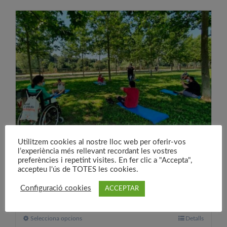
té
diverses
variants.
Les
opcions
es
poden
triar
a
la
pàgina
Utilitzem cookies al nostre lloc web per oferir-vos
del
l’experiència més rellevant recordant les vostres
preferències i repetint visites. En fer clic a "Accepta",
producte
Més qualitat de vida
accepteu l'ús de TOTES les cookies.
30,00
€
A partir de:
Configuració cookies
ACCEPTAR
Selecciona opcions
Aquest
Detalls