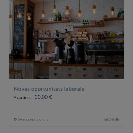
OFERTES LABORALS
COL·LABORA
LA BOTIGA
Noves oportunitats laborals
30,00
€
A partir de:
Selecciona opcions
Aquest
Detalls
producte