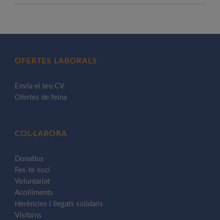
producte
té
diverses
variants.
Les
OFERTES LABORALS
opcions
es
Envia el teu CV
poden
Ofertes de feina
triar
a
la
COL·LABORA
pàgina
del
Donatius
Fes-te soci
producte
Voluntariat
Acolliments
Herències i llegats solidaris
Visita’ns