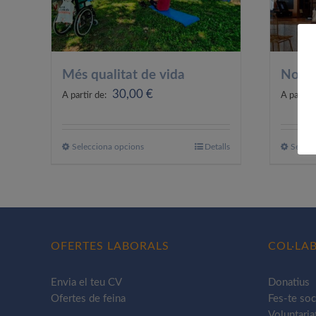
Més qualitat de vida
Noves
30,00
€
A partir de:
A partir 
Selecciona opcions
Aquest
Detalls
Selecc
producte
té
diverses
variants.
Les
OFERTES LABORALS
COL·LA
opcions
es
Envia el teu CV
Donatius
poden
Ofertes de feina
Fes-te soc
triar
Voluntaria