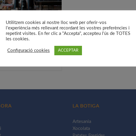
Utilitzem cookies al nostre lloc web per oferir-vos
l’experiència més rellevant recordant les vostres preferències i
 oportunitats laborals
repetint visites. En fer clic a "Accepta", accepteu l'ús de TOTES
les cookies.
30,00
€
de:
Configuració cookies
ACCEPTAR
iona opcions
Aquest
Detalls
producte
té
diverses
variants.
Les
BORA
LA BOTIGA
opcions
es
Artesania
poden
i
Xocolata
triar
t
Patates Fregides