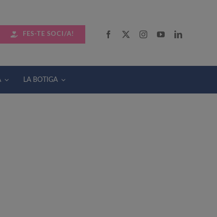
FES-TE SOCI/A!
A
LA BOTIGA