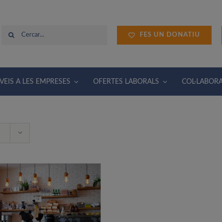
Cerca
FES UN DONATIU
…
VEIS A LES EMPRESES
OFERTES LABORALS
COL·LABOR