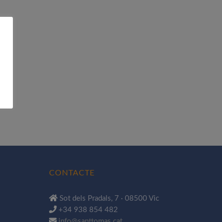
CONTACTE
Sot dels Pradals, 7 · 08500 Vic
+34 938 854 482
info@santtomas.cat