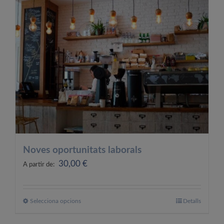
OFERTES LABORALS
COL·LABORA
LA BOTIGA
Noves oportunitats laborals
30,00
€
A partir de:
Selecciona opcions
Aquest
Detalls
producte