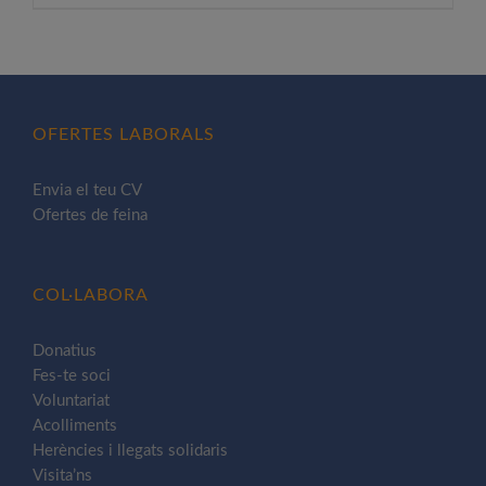
producte
té
diverses
variants.
Les
OFERTES LABORALS
opcions
es
Envia el teu CV
poden
Ofertes de feina
triar
a
la
COL·LABORA
pàgina
del
Donatius
Fes-te soci
producte
Voluntariat
Acolliments
Herències i llegats solidaris
Visita’ns