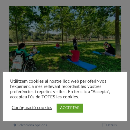
té
diverses
variants.
Les
opcions
es
poden
triar
a
la
pàgina
Utilitzem cookies al nostre lloc web per oferir-vos
del
l’experiència més rellevant recordant les vostres
preferències i repetint visites. En fer clic a "Accepta",
producte
Més qualitat de vida
accepteu l'ús de TOTES les cookies.
30,00
€
A partir de:
Configuració cookies
ACCEPTAR
Selecciona opcions
Aquest
Detalls