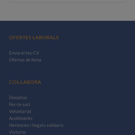
producte
té
diverses
variants.
Les
OFERTES LABORALS
opcions
es
Envia el teu CV
poden
Ofertes de feina
triar
a
la
COL·LABORA
pàgina
del
Donatius
Fes-te soci
producte
Voluntariat
Acolliments
Herències i llegats solidaris
Visita’ns