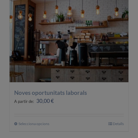
OFERTES LABORALS
COL·LABORA
LA BOTIGA
Noves oportunitats laborals
30,00
€
A partir de:
Selecciona opcions
Aquest
Detalls
producte