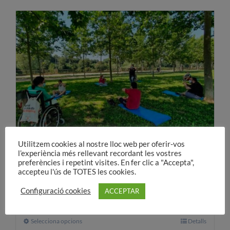
té
diverses
variants.
Les
opcions
es
poden
triar
a
la
pàgina
Utilitzem cookies al nostre lloc web per oferir-vos
del
l’experiència més rellevant recordant les vostres
preferències i repetint visites. En fer clic a "Accepta",
producte
Més qualitat de vida
accepteu l'ús de TOTES les cookies.
30,00
€
A partir de:
Configuració cookies
ACCEPTAR
Selecciona opcions
Aquest
Detalls