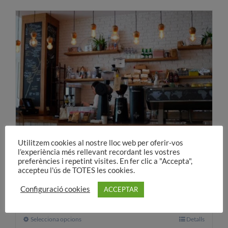
té
diverses
variants.
Les
opcions
es
poden
triar
a
la
pàgina
Utilitzem cookies al nostre lloc web per oferir-vos
del
l’experiència més rellevant recordant les vostres
preferències i repetint visites. En fer clic a "Accepta",
producte
Noves oportunitats laborals
accepteu l'ús de TOTES les cookies.
30,00
€
A partir de:
Configuració cookies
ACCEPTAR
Selecciona opcions
Aquest
Detalls