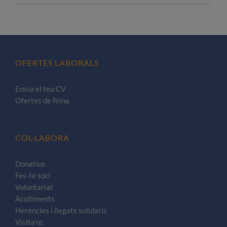
producte
té
diverses
variants.
Les
OFERTES LABORALS
opcions
es
Envia el teu CV
poden
Ofertes de feina
triar
a
la
COL·LABORA
pàgina
del
Donatius
Fes-te soci
producte
Voluntariat
Acolliments
Herències i llegats solidaris
Visita’ns