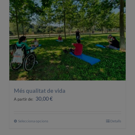
OFERTES LABORALS
COL·LABORA
LA BOTIGA
Més qualitat de vida
30,00
€
A partir de:
Selecciona opcions
Aquest
Detalls
producte