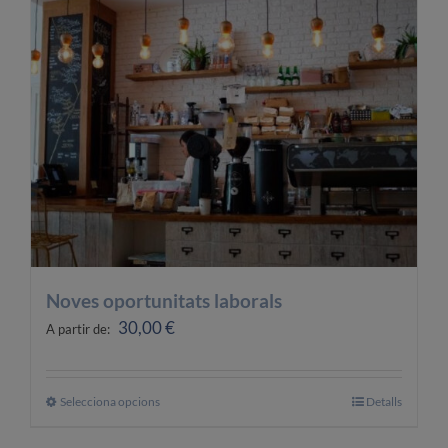
OFERTES LABORALS
COL·LABORA
LA BOTIGA
Noves oportunitats laborals
30,00
€
A partir de:
Selecciona opcions
Aquest
Detalls
producte