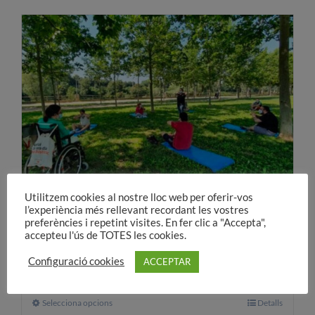
té
diverses
variants.
Les
opcions
es
poden
triar
a
la
pàgina
Utilitzem cookies al nostre lloc web per oferir-vos
del
l’experiència més rellevant recordant les vostres
preferències i repetint visites. En fer clic a "Accepta",
producte
Més qualitat de vida
accepteu l'ús de TOTES les cookies.
30,00
€
A partir de:
Configuració cookies
ACCEPTAR
Selecciona opcions
Aquest
Detalls