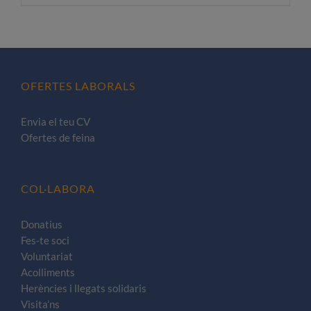
producte
té
diverses
variants.
Les
OFERTES LABORALS
opcions
es
Envia el teu CV
poden
Ofertes de feina
triar
a
la
COL·LABORA
pàgina
del
Donatius
Fes-te soci
producte
Voluntariat
Acolliments
Herències i llegats solidaris
Visita’ns