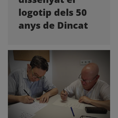
OFERTES LABORALS
logotip dels 50
COL·LABORA
anys de Dincat
LA BOTIGA