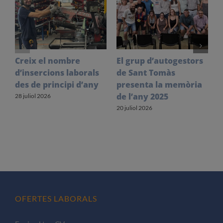
Creix el nombre
El grup d’autogestors
S
d’insercions laborals
de Sant Tomàs
f
des de principi d’any
presenta la memòria
V
de l’any 2025
l
28 juliol 2026
20 juliol 2026
1
OFERTES LABORALS