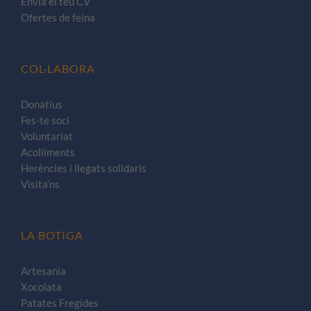
Envia el teu CV
Ofertes de feina
COL·LABORA
Donatius
Fes-te soci
Voluntariat
Acolliments
Herències i llegats solidaris
Visita’ns
LA BOTIGA
Artesania
Xocolata
Patates Fregides