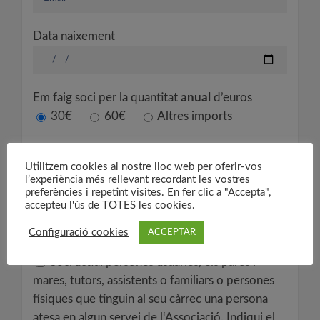
Data naixement
Em faig soci per la quantitat
anual
d’euros
30€
60€
Altres imports
que faré efectiva, en un únic pagament,
mitjançant domiciliació bancària:
Utilitzem cookies al nostre lloc web per oferir-vos
l’experiència més rellevant recordant les vostres
preferències i repetint visites. En fer clic a "Accepta",
accepteu l'ús de TOTES les cookies.
Marqui quin tipus de soci vol ser:
Configuració cookies
ACCEPTAR
Soci actiu: persones usuàries, els pares i
mares, tutors, assistents o familiars o persones
físiques que tinguin al seu càrrec una persona
atesa en algun servei de l‘Associació. Indiqui el