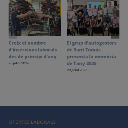
Creix el nombre
El grup d’autogestors
S
d’insercions laborals
de Sant Tomàs
f
des de principi d’any
presenta la memòria
V
de l’any 2025
l
28 juliol 2026
20 juliol 2026
1
OFERTES LABORALS