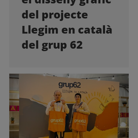
OFERTES LABORALS
del projecte
COL·LABORA
Llegim en català
del grup 62
LA BOTIGA