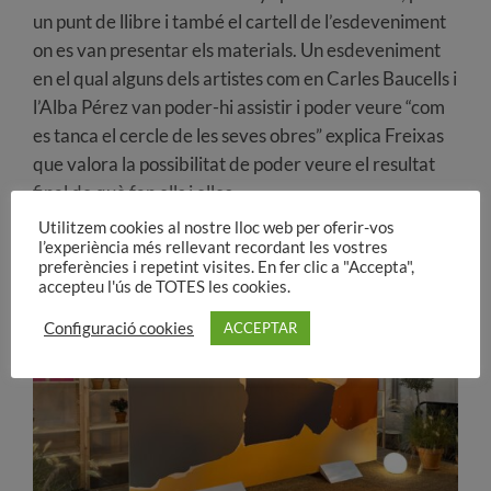
un punt de llibre i també el cartell de l’esdeveniment
on es van presentar els materials. Un esdeveniment
en el qual alguns dels artistes com en Carles Baucells i
l’Alba Pérez van poder-hi assistir i poder veure “com
es tanca el cercle de les seves obres” explica Freixas
que valora la possibilitat de poder veure el resultat
final de què fan ells i elles.
Utilitzem cookies al nostre lloc web per oferir-vos
l’experiència més rellevant recordant les vostres
preferències i repetint visites. En fer clic a "Accepta",
accepteu l'ús de TOTES les cookies.
Configuració cookies
ACCEPTAR