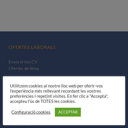
OFERTES LABORALS
COL·LABORA
LA BOTIGA
OFERTES LABORALS
Envia el teu CV
Ofertes de feina
Utilitzem cookies al nostre lloc web per oferir-vos
COL·LABORA
l’experiència més rellevant recordant les vostres
preferències i repetint visites. En fer clic a "Accepta",
accepteu l'ús de TOTES les cookies.
Donatius
Fes-te soci
Configuració cookies
ACCEPTAR
Voluntariat
Acolliments