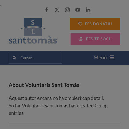
Skip
.
to
content
FES DONATIU
FES-TE SOCI!
Cerca
Menú
…
SANT TOMÀS
About
Voluntaris Sant Tomàs
SERVEIS A LES PERSONES
Aquest autor encara no ha omplert cap detall.
So far Voluntaris Sant Tomàs has created 0 blog
SERVEIS A LES EMPRESES
entries.