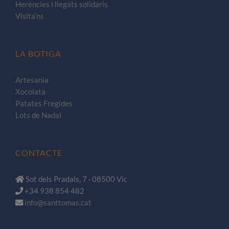
Herències i llegats solidaris
Visita’ns
LA BOTIGA
Artesania
Xocolata
Patates Fregides
Lots de Nadal
CONTACTE
Sot dels Pradals, 7 · 08500 Vic
+34 938 854 482
info@santtomas.cat