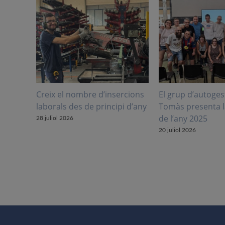
Creix el nombre d’insercions
El grup d’autoges
laborals des de principi d’any
Tomàs presenta 
de l’any 2025
28 juliol 2026
20 juliol 2026