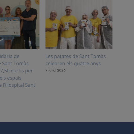
idària de
Les patates de Sant Tomàs
Creix 
e Sant Tomàs
celebren els quatre anys
laboral
77,50 euros per
9 juliol 2026
28 juliol
els espais
e l’Hospital Sant