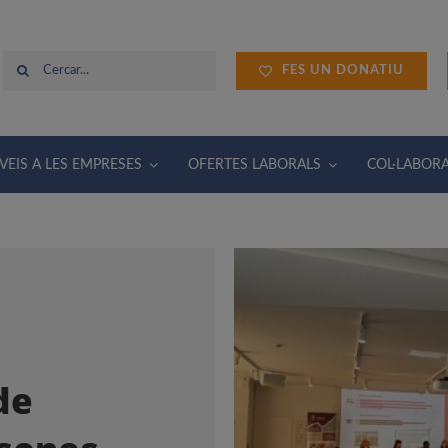
Cerca
FES UN DONATIU
…
VEIS A LES EMPRESES
OFERTES LABORALS
COL·LABOR
de