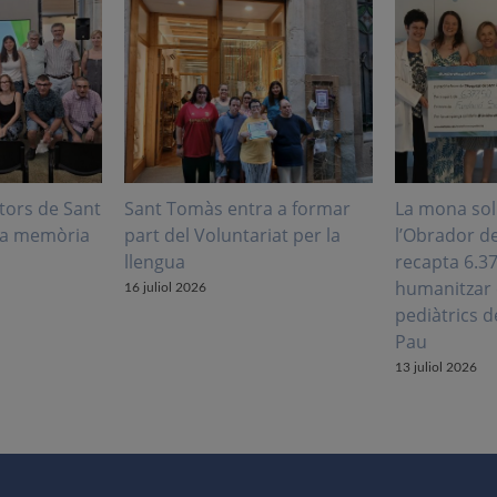
tors de Sant
Sant Tomàs entra a formar
La mona sol
la memòria
part del Voluntariat per la
l’Obrador d
llengua
recapta 6.3
humanitzar 
16 juliol 2026
pediàtrics d
Pau
13 juliol 2026