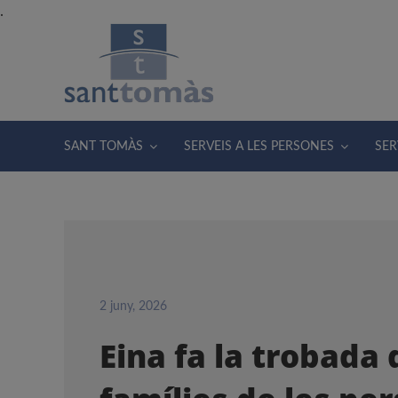
Skip
.
to
content
SANT TOMÀS
SERVEIS A LES PERSONES
SER
2 juny, 2026
Eina fa la trobada 