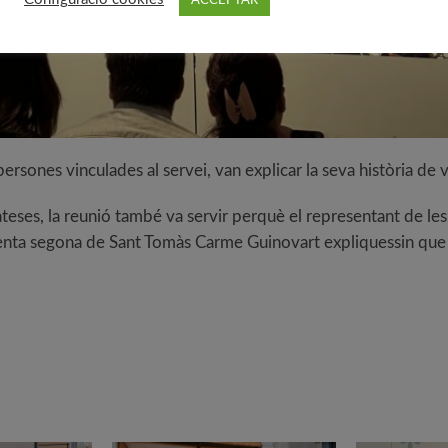
ACCEPTAR
persones vinculades al servei, van explicar la seva història de v
teses, la reunió també va servir perquè el representant de les f
esidenta segona de Sant Tomàs Carme Guinovart expliquessin q