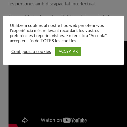
les persones amb discapacitat intel·lectual.
El passat 2 de desembre El 9 tv es feia ressò de les
insercions aconseguides des del servei al llarg del
Utilitzem cookies al nostre lloc web per oferir-vos
l’experiència més rellevant recordant les vostres
2022. El podeu recuperar aquí:
preferències i repetint visites. En fer clic a "Accepta",
accepteu l'ús de TOTES les cookies.
Configuració cookies
ACCEPTAR