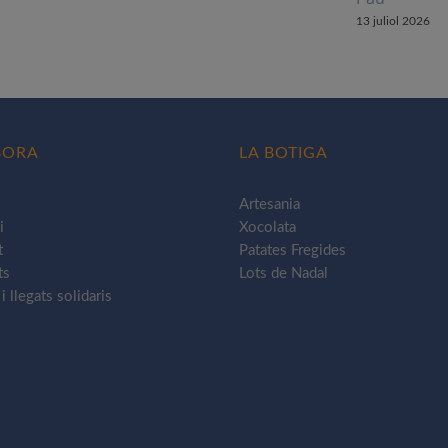
13 juliol 2026
BORA
LA BOTIGA
Artesania
i
Xocolata
t
Patates Fregides
ts
Lots de Nadal
 llegats solidaris