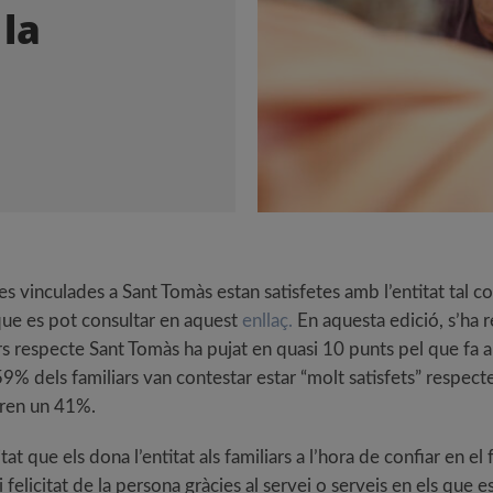
 la
es vinculades a Sant Tomàs estan satisfetes amb l’entitat tal c
i que es pot consultar en aquest
enllaç.
En aquesta edició, s’ha r
rs respecte Sant Tomàs ha pujat en quasi 10 punts pel que fa al
 59% dels familiars van contestar estar “molt satisfets” respec
eren un 41%.
tat que els dona l’entitat als familiars a l’hora de confiar en e
ó i felicitat de la persona gràcies al servei o serveis en els que