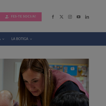
FES-TE SOCI/A!
A
LA BOTIGA