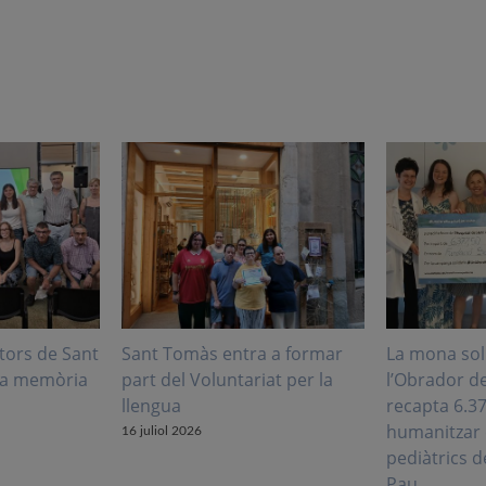
tors de Sant
Sant Tomàs entra a formar
La mona sol
la memòria
part del Voluntariat per la
l’Obrador d
llengua
recapta 6.3
humanitzar 
16 juliol 2026
pediàtrics d
Pau