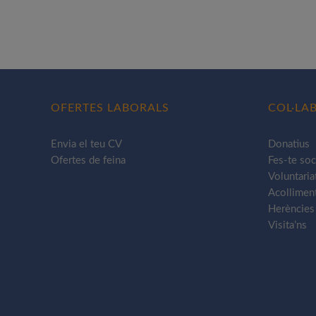
OFERTES LABORALS
COL·LA
Envia el teu CV
Donatius
Ofertes de feina
Fes-te soc
Voluntaria
Acollimen
Herències i
Visita’ns