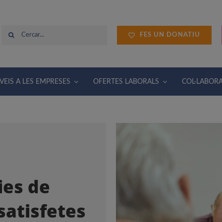
Cerca
FES UN DONATIU
…
VEIS A LES EMPRESES
OFERTES LABORALS
COL·LABOR
ies de
satisfetes