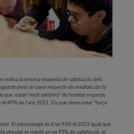
om indica la tercera enquesta de satisfacció dels
egistrat però un canvi respecte els resultats de fa
s que estan “molt satisfets” de l’entitat respecte
te el 49% de l’any 2021. Els que diuen estar “força
l futur. El percentatge és d’un 93% el 2023 igual que
 està vinculat es manté en un 93% de satisfacció, el