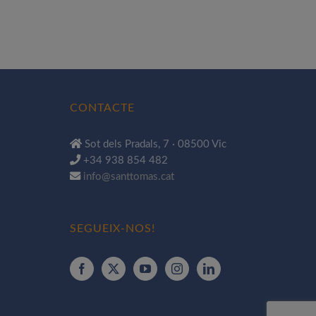
CONTACTE
Sot dels Pradals, 7 · 08500 Vic
+34 938 854 482
info@santtomas.cat
SEGUEIX-NOS!