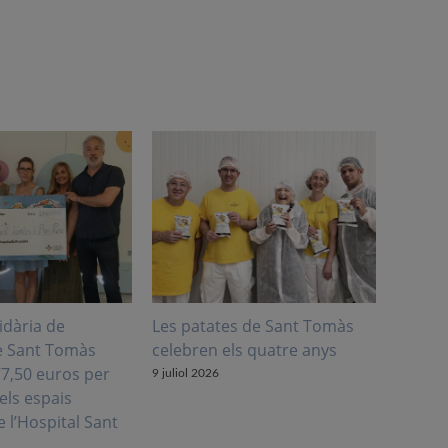
idària de
Les patates de Sant Tomàs
Creix 
e Sant Tomàs
celebren els quatre anys
laboral
77,50 euros per
9 juliol 2026
28 juliol
els espais
e l’Hospital Sant