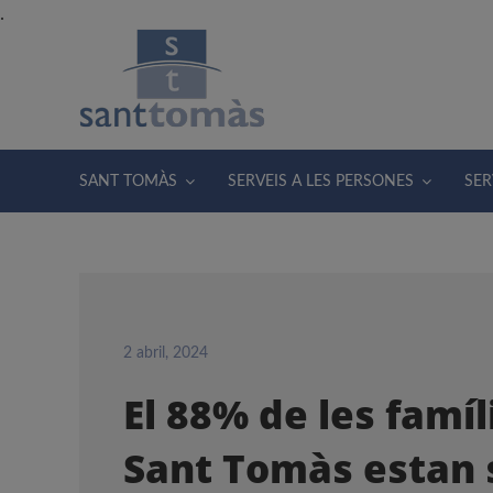
Skip
.
to
content
SANT TOMÀS
SERVEIS A LES PERSONES
SER
2 abril, 2024
El 88% de les famíl
Sant Tomàs estan 