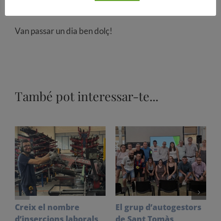
entre d’altres.
Van passar un dia ben dolç!
També pot interessar-te...
Creix el nombre
El grup d’autogestors
S
d’insercions laborals
de Sant Tomàs
f