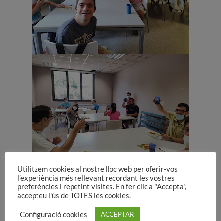
Utilitzem cookies al nostre lloc web per oferir-vos
Un detall molt bonic per endolcir-los el dia i agrair-los
l’experiència més rellevant recordant les vostres
preferències i repetint visites. En fer clic a "Accepta",
la feina a totes les persones que al llarg de l’any
accepteu l'ús de TOTES les cookies.
participen en tasques de l’obrador, sigui enfaixant
Configuració cookies
ACCEPTAR
rajoles, pintant bombons o preparant comandes,