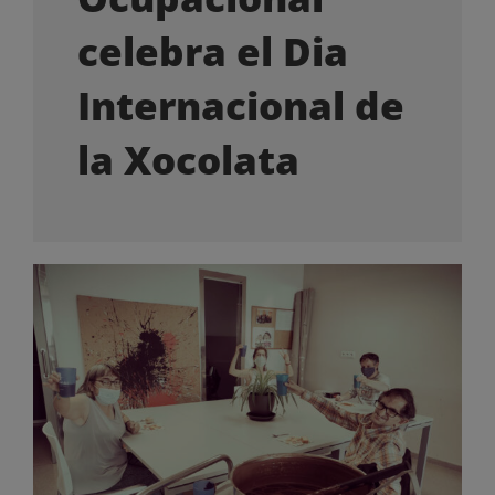
OFERTES LABORALS
celebra el Dia
COL·LABORA
Internacional de
la Xocolata
LA BOTIGA