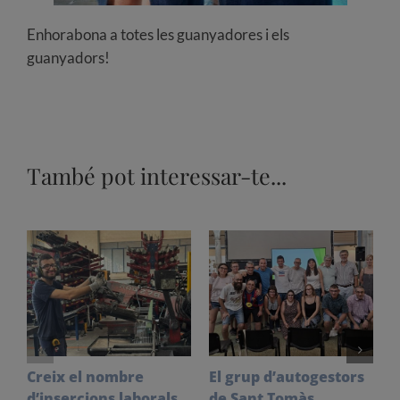
Enhorabona a totes les guanyadores i els
guanyadors!
També pot interessar-te...
Creix el nombre
El grup d’autogestors
S
d’insercions laborals
de Sant Tomàs
f