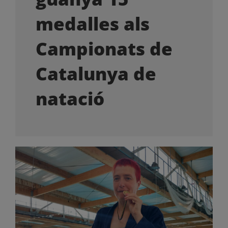
OFERTES LABORALS
medalles als
COL·LABORA
Campionats de
Catalunya de
LA BOTIGA
natació