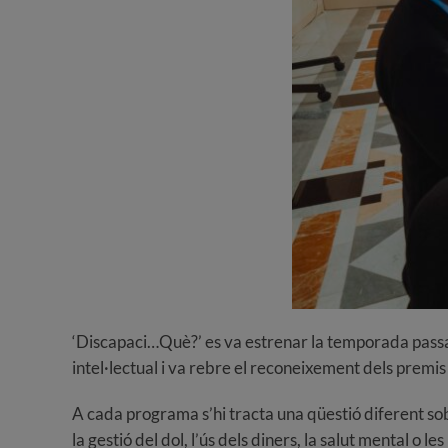
‘Discapaci…Què?’ es va estrenar la temporada passa
intel·lectual i va rebre el reconeixement dels premis
A cada programa s’hi tracta una qüestió diferent so
la gestió del dol, l’ús dels diners, la salut mental o