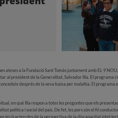
 president
nes ateses a la Fundació Sant Tomàs juntament amb EL 9 NOU
vistar al president de la Generalitat, Salvador Illa. El program
 concedeix després de la seva baixa per malaltia. El programa e
ual, en què Illa respon a totes les preguntes que els presenta
ualitat política i social del país. De fet, les pors són el fil cond
m les tracten des de la perspectiva de la discapacitat intel·lec