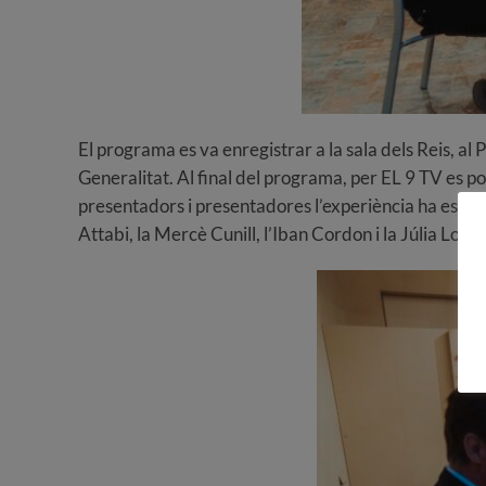
El programa es va enregistrar a la sala dels Reis, al 
Generalitat. Al final del programa, per EL 9 TV es po
presentadors i presentadores l’experiència ha estat “
Attabi, la Mercè Cunill, l’Iban Cordon i la Júlia Loza