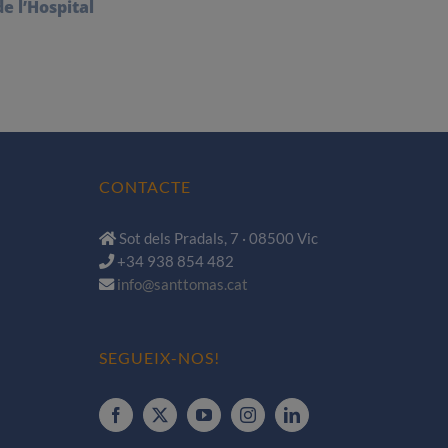
de l’Hospital
CONTACTE
Sot dels Pradals, 7 · 08500 Vic
+34 938 854 482
info@santtomas.cat
SEGUEIX-NOS!