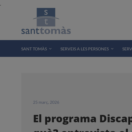
Skip
.
to
content
SANT TOMÀS
SERVEIS A LES PERSONES
SERV
25 març, 2026
El programa Disca