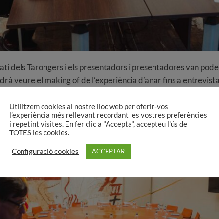
Pati dels Tarongers i els presentadors i presentadores van poder v
drà veure el making of de l’experiència d’anar fins a entrevista
de somni” i van viure-ho amb molts nervis i emoció. Es tracta d
no.
Utilitzem cookies al nostre lloc web per oferir-vos
l’experiència més rellevant recordant les vostres preferències
i repetint visites. En fer clic a "Accepta", accepteu l'ús de
TOTES les cookies.
Configuració cookies
ACCEPTAR