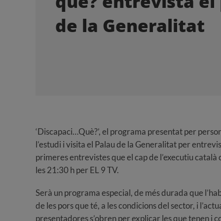
què? entrevista el
de la Generalitat
‘Discapaci…Què?’, el programa presentat per perso
l’estudi i visita el Palau de la Generalitat per entre
primeres entrevistes que el cap de l’executiu català
les 21:30 h per EL 9 TV.
Serà un programa especial, de més durada que l’habit
de les pors que té, a les condicions del sector, i l’act
presentadores s’obren per explicar les que tenen i co