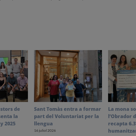
stors de
Sant Tomàs entra a formar
La mona so
enta la
part del Voluntariat per la
l’Obrador 
y 2025
llengua
recapta 6.3
humanitzar
16 juliol 2026