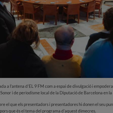
da a l’antena d’EL 9 FM com a espai de divulgació i empodera
 Sonor i de periodisme local de la Diputació de Barcelona en la 
bre el que els presentadors i presentadores hi donen el seu p
 les pors que és el tema del programa d’aquest dimecres.