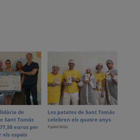
lidària de
Les patates de Sant Tomàs
Creix
de Sant Tomàs
celebren els quatre anys
d’inse
77,50 euros per
de pri
9 juliol 2026
 els espais
28 juliol 