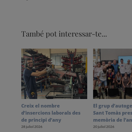
També pot interessar-te...
Creix el nombre
El grup d’autoge
d’insercions laborals des
Sant Tomàs pres
de principi d’any
memòria de l’an
28 juliol 2026
20 juliol 2026