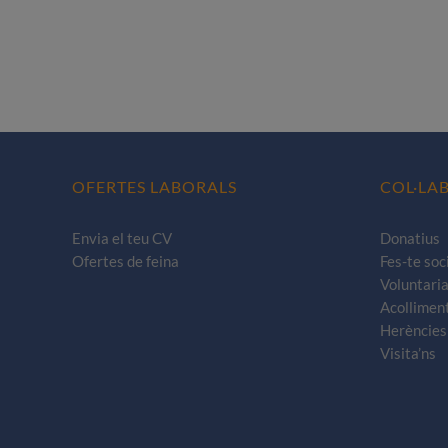
OFERTES LABORALS
COL·LA
Envia el teu CV
Donatius
Ofertes de feina
Fes-te soc
Voluntaria
Acollimen
Herències 
Visita’ns