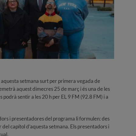
, aquesta setmana surt per primera vegada de
a s’emetrà aquest dimecres 25 de març i és una de les
s podrà sentir a les 20 h per EL 9 FM (92.8 FM) i a
dors i presentadores del programa li formulen: des
uctor del capítol d’aquesta setmana. Els presentadors i
tual.