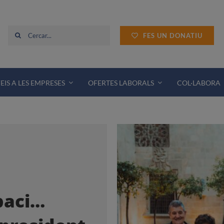
Cerca
FES UN DONATIU
…
EIS A LES EMPRESES
OFERTES LABORALS
COL·LABORA
paci…