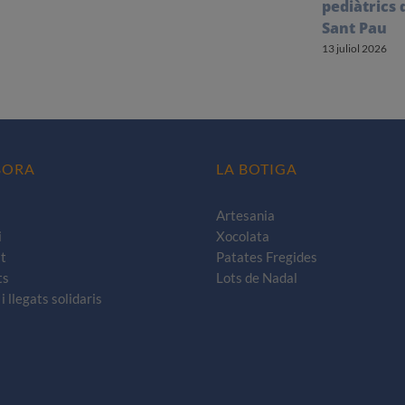
pediàtrics 
Sant Pau
13 juliol 2026
BORA
LA BOTIGA
Artesania
i
Xocolata
t
Patates Fregides
ts
Lots de Nadal
i llegats solidaris