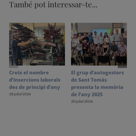
També pot interessar-te...
Creix el nombre
El grup d’autogestors
S
d’insercions laborals
de Sant Tomàs
f
des de principi d’any
presenta la memòria
V
de l’any 2025
l
28 juliol 2026
20 juliol 2026
1