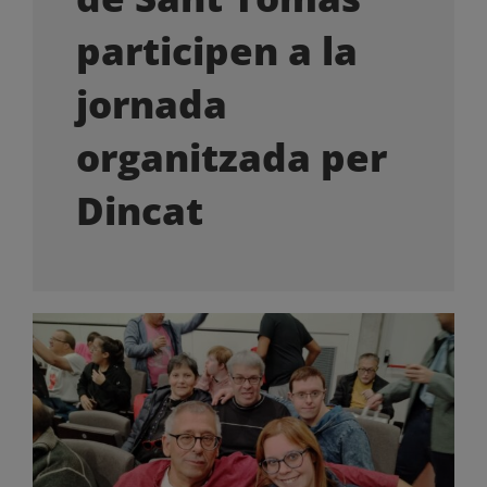
OFERTES LABORALS
participen a la
COL·LABORA
jornada
organitzada per
LA BOTIGA
Dincat