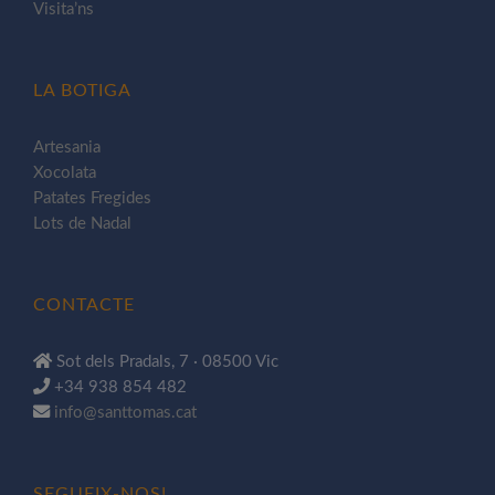
Visita’ns
LA BOTIGA
Artesania
Xocolata
Patates Fregides
Lots de Nadal
CONTACTE
Sot dels Pradals, 7 · 08500 Vic
+34 938 854 482
info@santtomas.cat
SEGUEIX-NOS!