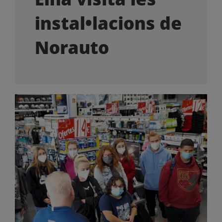
OFERTES LABORALS
instal•lacions de
COL·LABORA
Norauto
LA BOTIGA