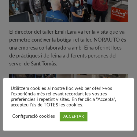
El director del taller Emili Lara va fer la visita que va
permetre conèixer la botiga i el taller. NORAUTO és
una empresa col·laboradora amb Eina oferint llocs
de pràctiques i de feina a diferents persones del
servei de Sant Tomàs.
Utilitzem cookies al nostre lloc web per oferir-vos
l’experiència més rellevant recordant les vostres
preferències i repetint visites. En fer clic a "Accepta",
accepteu l'ús de TOTES les cookies.
Configuració cookies
ACCEPTAR