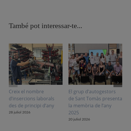
També pot interessar-te...
Creix el nombre
El grup d’autogestors
S
d’insercions laborals
de Sant Tomàs presenta
f
des de principi d’any
la memòria de l’any
V
2025
l
28 juliol 2026
20 juliol 2026
1