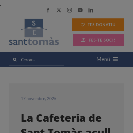
Skip
.
to
content
FES DONATIU
FES-TE SOCI!
Cerca
Menú
…
SANT TOMÀS
SERVEIS A LES PERSONES
17 novembre, 2025
La Cafeteria de
SERVEIS A LES EMPRESES
Sant Tomàs acull