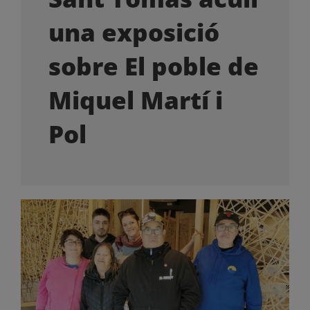
OFERTES LABORALS
una exposició
COL·LABORA
sobre El poble de
Miquel Martí i
LA BOTIGA
Pol