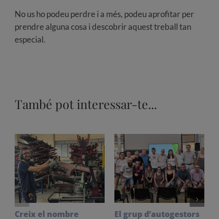
No us ho podeu perdre i a més, podeu aprofitar per
prendre alguna cosa i descobrir aquest treball tan
especial.
També pot interessar-te...
Creix el nombre
El grup d’autogestors
S