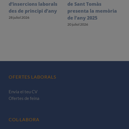
d’insercions laborals
de Sant Tomàs
f
des de principi d’any
presenta la memòria
V
de l’any 2025
l
28 juliol 2026
20 juliol 2026
1
OFERTES LABORALS
Envia el teu CV
Ofertes de feina
COL·LABORA