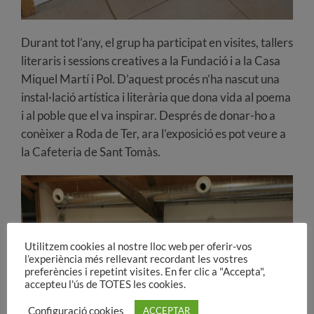
Durant tot l’any, el grup ha participat en visites, tallers
literaris i sessions creatives a la Fundació i a la Casa
Miquel Martí i Pol. D’aquest procés n’ha nascut una
instal·lació artística i literària que dona vida al poema
i al poble que el va inspirar. Després de donar-ho a
conèixer a Roda de Ter, ara l’exposició es pot veure a
la Cafeteria de Sant Tomàs.
Utilitzem cookies al nostre lloc web per oferir-vos
l’experiència més rellevant recordant les vostres
preferències i repetint visites. En fer clic a "Accepta",
accepteu l'ús de TOTES les cookies.
Configuració cookies
ACCEPTAR