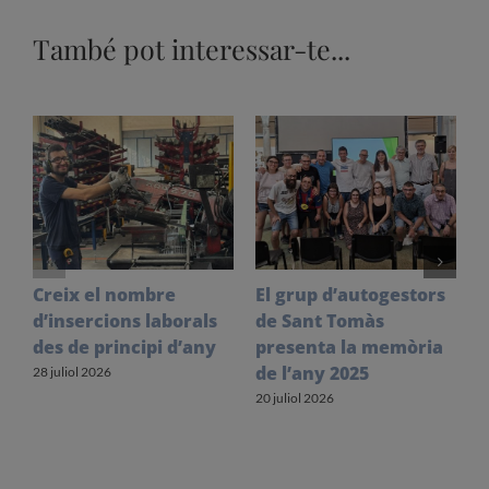
També pot interessar-te...
Creix el nombre
El grup d’autogestors
S
d’insercions laborals
de Sant Tomàs
f
des de principi d’any
presenta la memòria
V
de l’any 2025
l
28 juliol 2026
20 juliol 2026
1