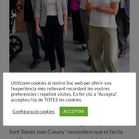
Utilitzem cookies al nostre lloc web per oferir-vos
l’experiència més rellevant recordant les vostres
Les obres que segons ha explicat estan previstes que
preferències i repetint visites. En fer clic a "Accepta",
durin dotze mesos i que tinguin un cost de 4 milions
accepteu l'ús de TOTES les cookies.
d’euros, permetran convertir les habitacions triples
Configuració cookies
ACCEPTAR
actuals en dobles o individuals i els banys deixin de
ser comunitaris. Tal com ha assegurat el president de
Sant Tomàs Joan Casany “necessitem que es faci la