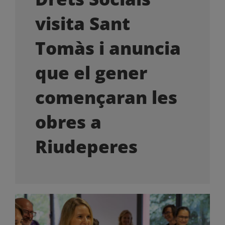
OFERTES LABORALS
visita Sant
COL·LABORA
Tomàs i anuncia
que el gener
LA BOTIGA
començaran les
obres a
Riudeperes