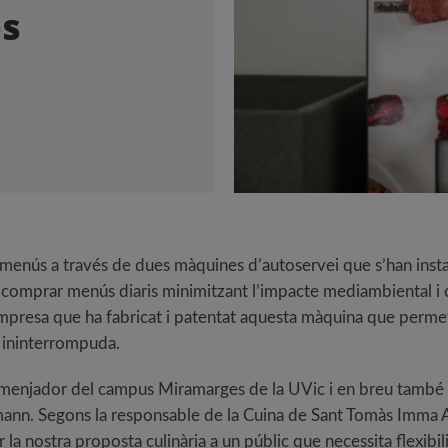
es
 menús a través de dues màquines d’autoservei que s’han instal·
n comprar menús diaris minimitzant l’impacte mediambiental i 
empresa que ha fabricat i patentat aquesta màquina que permet
a ininterrompuda.
 menjador del campus Miramarges de la UVic i en breu també se’n
aumann. Segons la responsable de la Cuina de Sant Tomàs Imma
la nostra proposta culinària a un públic que necessita flexibil