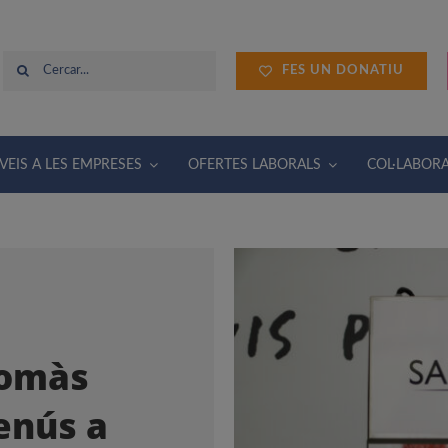
Cerca
FES UN DONATIU
…
VEIS A LES EMPRESES
OFERTES LABORALS
COL·LABOR
Tomàs
enús a