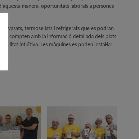
nt d’aquesta manera, oportunitats laborals a persones
 envasats, termosellats i refrigerats que es podran
ostes compten amb la informació detallada dels plats
sabilitat intuïtiva. Les màquines es poden instal·lar