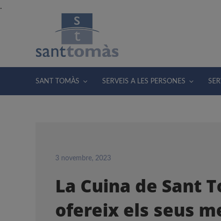
Skip
.
to
content
SANT TOMÀS
SERVEIS A LES PERSONES
SER
3 novembre, 2023
La Cuina de Sant 
ofereix els seus m