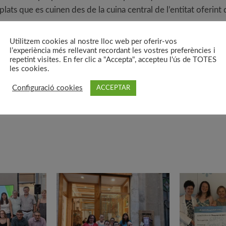
 plats que es cuinen des de la cuina central de l’entitat oferi
Utilitzem cookies al nostre lloc web per oferir-vos
’autoservei amb un quiosc autònom digital d’aliments frescos,
l’experiència més rellevant recordant les vostres preferències i
e que les instal·lacions de la UVic estiguin obertes. Les prop
repetint visites. En fer clic a "Accepta", accepteu l'ús de TOTES
les cookies.
à pagar amb targeta de crèdit a través de la pantalla tàctil amb u
ès.
Configuració cookies
ACCEPTAR