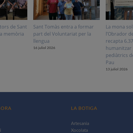
tors de Sant
Sant Tomàs entra a formar
La mona sol
la memòria
part del Voluntariat per la
l’Obrador d
llengua
recapta 6.3
humanitzar 
16 juliol 2026
pediàtrics d
Pau
13 juliol 2026
BORA
LA BOTIGA
Artesania
i
Xocolata