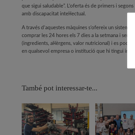
que sigui saludable”. L’oferta és de primers i segons
amb discapacitat intel·lectual.
A través d’aquestes màquines s’ofereix un sistema d
comprar les 24 hores els 7 dies a la setmana i sempr
(ingredients, al·lèrgens, valor nutricional) i es podr
en qualsevol empresa o institució que hi tingui inter
També pot interessar-te...