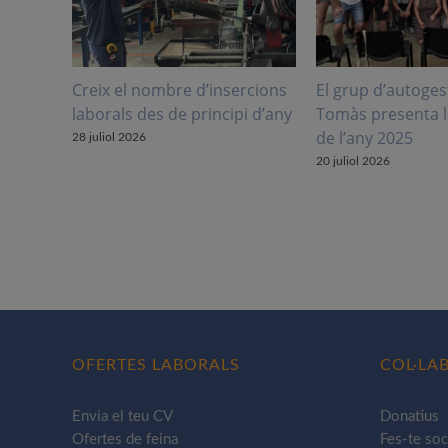
Creix el nombre d’insercions
El grup d’autoges
laborals des de principi d’any
Tomàs presenta 
de l’any 2025
28 juliol 2026
20 juliol 2026
OFERTES LABORALS
COL·LA
Envia el teu CV
Donatius
Ofertes de feina
Fes-te soc