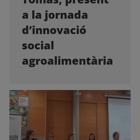
OFERTES LABORALS
a la jornada
COL·LABORA
d’innovació
social
LA BOTIGA
agroalimentària