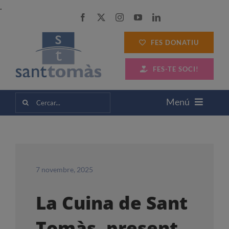
Skip
.
to
content
FES DONATIU
FES-TE SOCI!
Cerca
Menú
…
SANT TOMÀS
SERVEIS A LES PERSONES
7 novembre, 2025
La Cuina de Sant
SERVEIS A LES EMPRESES
Tomàs, present