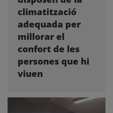
OFERTES LABORALS
climatització
COL·LABORA
adequada per
millorar el
LA BOTIGA
confort de les
persones que hi
viuen