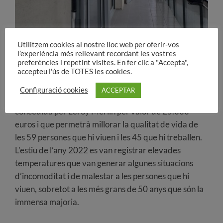
Utilitzem cookies al nostre lloc web per oferir-vos
l’experiència més rellevant recordant les vostres
preferències i repetint visites. En fer clic a "Accepta",
accepteu l'ús de TOTES les cookies.
Configuració cookies
ACCEPTAR
Tot això ha estat possible gràcies a una subvenció
concedida per Leroy Merlin per valor de 25.000
euros i que permetrà millorar la qualitat de vida de
les 59 persones que hi viuen i les 45 que hi treballen.
L’estiu de l’any 2022 es van registrar elevades
temperatures que van generar algunes situacions
d’incomoditat i de malestar a les persones que hi
viuen, sobretot a les més grans de 50 anys que són la
immensa majoria.