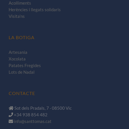
Acolliments
Herències i llegats solidaris
Visita’ns
LA BOTIGA
Artesania
Xocolata
Patates Fregides
Lots de Nadal
CONTACTE
Sot dels Pradals, 7 · 08500 Vic
+34 938 854 482
info@santtomas.cat