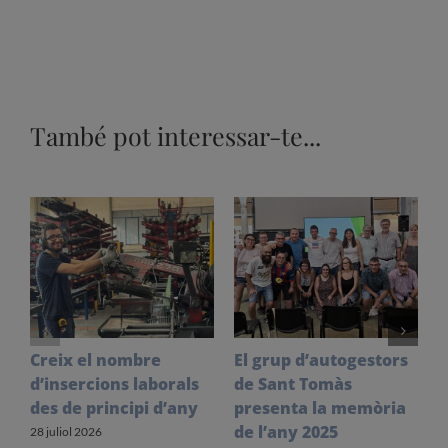
També pot interessar-te...
Creix el nombre
El grup d’autogestors
S
d’insercions laborals
de Sant Tomàs
f
des de principi d’any
presenta la memòria
V
de l’any 2025
l
28 juliol 2026