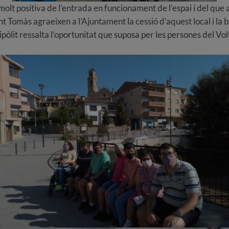
olt positiva de l’entrada en funcionament de l’espai i del que a
nt Tomàs agraeixen a l’Ajuntament la cessió d’aquest local i la 
Hipòlit ressalta l’oportunitat que suposa per les persones del V