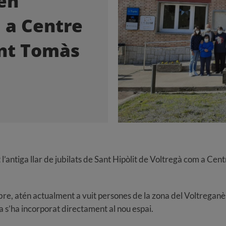
 en
 a Centre
nt Tomàs
antiga llar de jubilats de Sant Hipòlit de Voltregà com a Cent
embre, atén actualment a vuit persones de la zona del Voltreganè
a s’ha incorporat directament al nou espai.