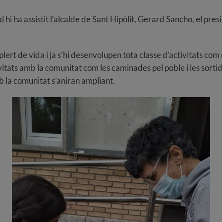
ual hi ha assistit l’alcalde de Sant Hipòlit, Gerard Sancho, el pr
ert de vida i ja s’hi desenvolupen tota classe d’activitats com e
itats amb la comunitat com les caminades pel poble i les sortid
mb la comunitat s’aniran ampliant.