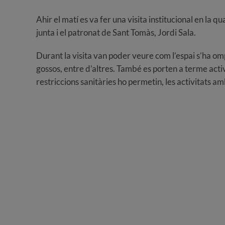
Ahir el matí es va fer una visita institucional en la q
junta i el patronat de Sant Tomàs, Jordi Sala.
Durant la visita van poder veure com l’espai s’ha ompl
gossos, entre d’altres. També es porten a terme activ
restriccions sanitàries ho permetin, les activitats a