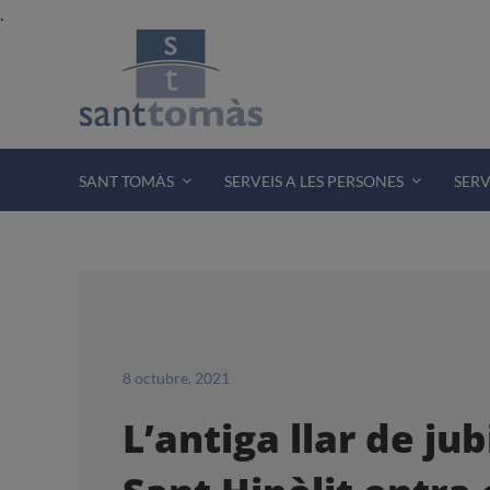
Skip
.
to
content
SANT TOMÀS
SERVEIS A LES PERSONES
SERV
8 octubre, 2021
L’antiga llar de jub