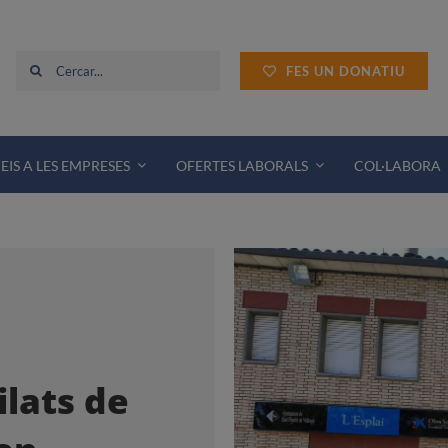
Cerca
FES UN DONATIU
…
EIS A LES EMPRESES
OFERTES LABORALS
COL·LABORA
ilats de