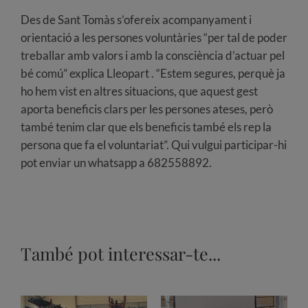
Des de Sant Tomàs s’ofereix acompanyament i
orientació a les persones voluntàries “per tal de poder
treballar amb valors i amb la consciència d’actuar pel
bé comú” explica Lleopart . “Estem segures, perquè ja
ho hem vist en altres situacions, que aquest gest
aporta beneficis clars per les persones ateses, però
també tenim clar que els beneficis també els rep la
persona que fa el voluntariat”. Qui vulgui participar-hi
pot enviar un whatsapp a 682558892.
També pot interessar-te...