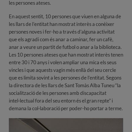
les persones ateses.
En aquest sentit, 10 persones que viuen en alguna de
les llars de l’entitat han mostrat interès a conèixer
persones noves i fer-ho a través d’alguna activitat
que els agradi com és anar a caminar, fer un cafè,
anar a veure un partit de futbol o anar a la biblioteca.
Les 10 persones ateses que han mostrat interès tenen
entre 30 i 70 anys i volen ampliar una mica els seus
vincles i que aquests vagin més enllà del seu cercle
que es limita sovint a les persones de l’entitat. Segons
la directora de les llars de Sant Tomàs Alba Tuneu “la
socialització de les persones amb discapacitat
intel·lectual fora del seu entorn és el gran repte” i
demana la col·laboració per poder-ho portar a terme.