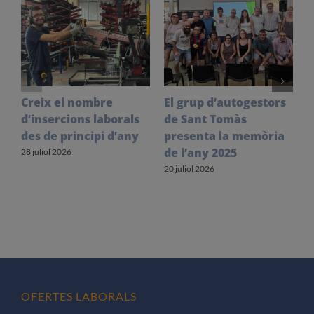
Creix el nombre
El grup d’autogestors
S
d’insercions laborals
de Sant Tomàs
f
des de principi d’any
presenta la memòria
V
de l’any 2025
l
28 juliol 2026
20 juliol 2026
1
OFERTES LABORALS