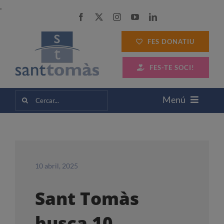
Skip
.
to
content
FES DONATIU
FES-TE SOCI!
Cerca
Menú
…
SANT TOMÀS
SERVEIS A LES PERSONES
10 abril, 2025
Sant Tomàs
SERVEIS A LES EMPRESES
busca 10