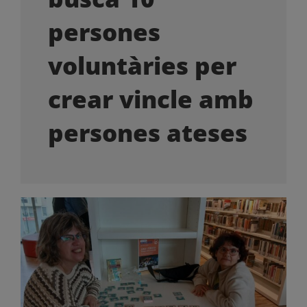
OFERTES LABORALS
persones
COL·LABORA
voluntàries per
crear vincle amb
LA BOTIGA
persones ateses