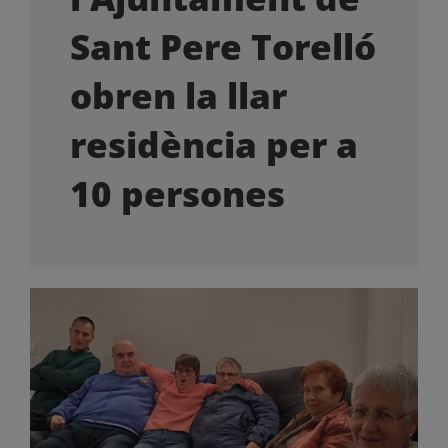
OFERTES LABORALS
Sant Pere Torelló
COL·LABORA
obren la llar
residència per a
LA BOTIGA
10 persones