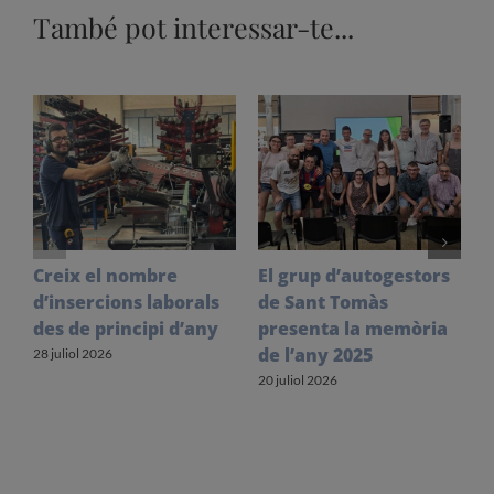
També pot interessar-te...
Creix el nombre
El grup d’autogestors
S
d’insercions laborals
de Sant Tomàs
f
des de principi d’any
presenta la memòria
V
de l’any 2025
l
28 juliol 2026
20 juliol 2026
1