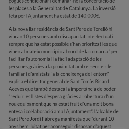
pogués condicionar i demanar-ne la concertació de
les places a la Generalitat de Catalunya. La inversió
feta per l’Ajuntament ha estat de 140.000€.
A la nova llar residència de Sant Pere de Torelló hi
viuran 10 persones amb discapacitat intel·lectual i
sempre que ha estat possible s’han prioritzat les que
viuen al mateix municipi o al nord de la comarca “per
facilitar l’autonomia i la fàcil adaptació de les
persones gràcies a la proximitat amb el seu cercle
familiar i d’amistats i a la coneixença de l’entorn”
explica el director general de Sant Tomàs Ricard
Aceves que també destaca la importància de poder
“reduir les llistes d’espera gràcies a l’obertura d’un
nou equipament que ha estat fruit d’una molt bona
entesa i col·laboració amb l’Ajuntament”. L’alcalde de
Sant Pere Jordi Fàbrega manifesta que “durant 10
anys hem lluitat per aconseguir disposar d’aquest