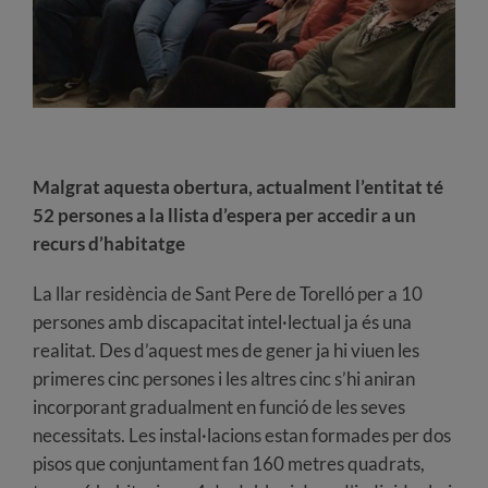
Malgrat aquesta obertura, actualment l’entitat té
52 persones a la llista d’espera per accedir a un
recurs d’habitatge
La llar residència de Sant Pere de Torelló per a 10
persones amb discapacitat intel·lectual ja és una
realitat. Des d’aquest mes de gener ja hi viuen les
primeres cinc persones i les altres cinc s’hi aniran
incorporant gradualment en funció de les seves
necessitats. Les instal·lacions estan formades per dos
pisos que conjuntament fan 160 metres quadrats,