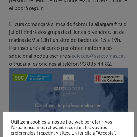
persona té feina però està interessada a fer-lo també
el podrà seguir.
El curs començarà el mes de febrer i s’allargarà fins el
juliol i tindrà dos grups de dilluns a divendres, un de
matins de 9 a 13h i un altre de tardes de 15 a 19h.
Per inscriure’s al curs o per obtenir informació
addicional podeu escriure a
seleccio@santtomas.cat
o trucar a les oficines al telèfon 93 885 44 82.
Utilitzem cookies al nostre lloc web per oferir-vos
l’experiència més rellevant recordant les vostres
preferències i repetint visites. En fer clic a "Accepta",