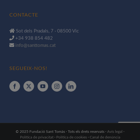
CONTACTE
Sot dels Pradals, 7 · 08500 Vic
+34 938 854 482
info@santtomas.cat
SEGUEIX-NOS!
© 2025 Fundació Sant Tomàs · Tots els drets reservats ·
Avís legal
·
Política de privacitat
·
Política de cookies
·
Canal de denúncia