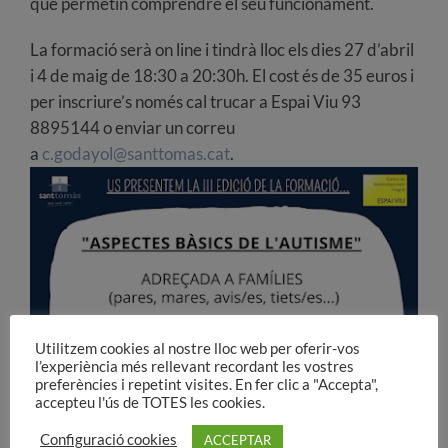
que permetin comprendre el seu funcionament.
La formació serà on line i tindrà lloc els dies 27 d’abril
i 4 de maig de 18:30 a 20:30h. El cost és de 35 euros i
per inscriure’s només cal trucar a Espai Viu 93
8895144 o enviar un correu
a
c.godayol@santtomas.cat
.
Utilitzem cookies al nostre lloc web per oferir-vos
l’experiència més rellevant recordant les vostres
preferències i repetint visites. En fer clic a "Accepta",
accepteu l'ús de TOTES les cookies.
Configuració cookies
ACCEPTAR