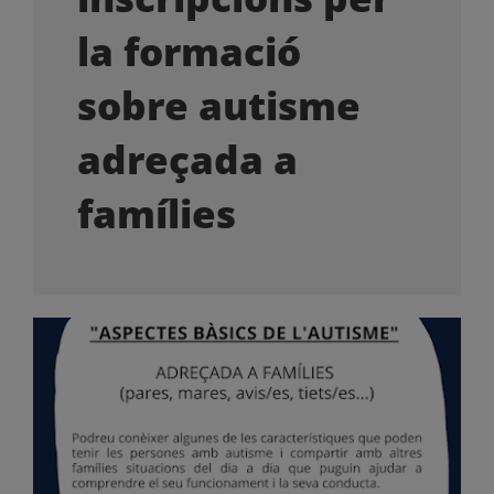
OFERTES LABORALS
la formació
COL·LABORA
sobre autisme
adreçada a
LA BOTIGA
famílies