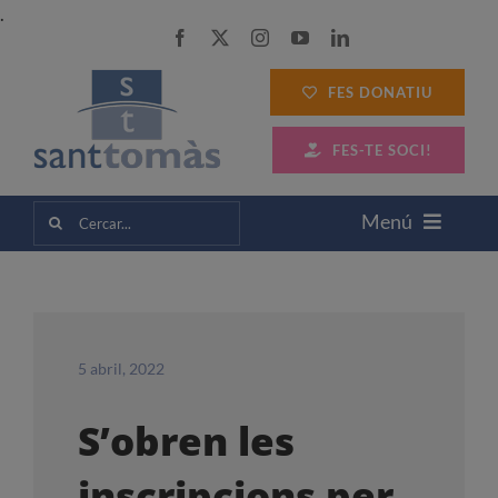
Skip
.
to
content
FES DONATIU
FES-TE SOCI!
Cerca
Menú
…
SANT TOMÀS
SERVEIS A LES PERSONES
5 abril, 2022
S’obren les
SERVEIS A LES EMPRESES
inscripcions per