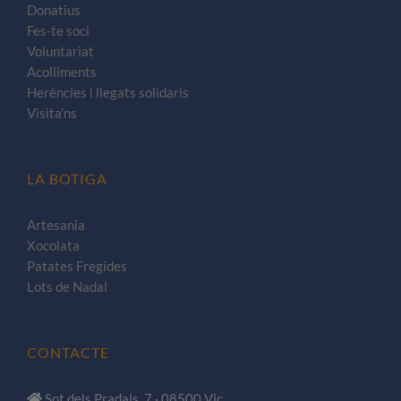
Donatius
Fes-te soci
Voluntariat
Acolliments
Herències i llegats solidaris
Visita’ns
LA BOTIGA
Artesania
Xocolata
Patates Fregides
Lots de Nadal
CONTACTE
Sot dels Pradals, 7 · 08500 Vic