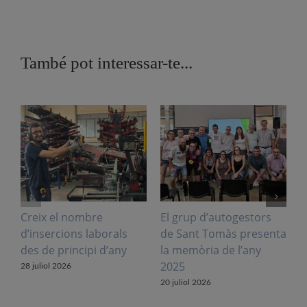
També pot interessar-te...
Creix el nombre
El grup d’autogestors
S
d’insercions laborals
de Sant Tomàs presenta
f
des de principi d’any
la memòria de l’any
V
2025
l
28 juliol 2026
20 juliol 2026
1