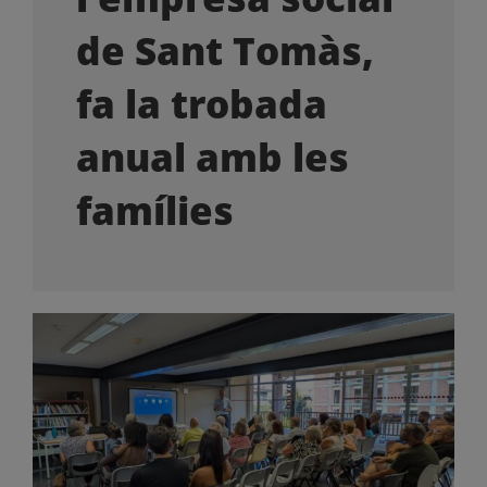
OFERTES LABORALS
de Sant Tomàs,
COL·LABORA
fa la trobada
anual amb les
LA BOTIGA
famílies