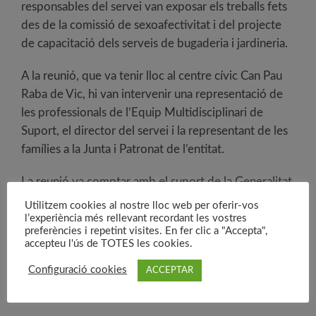
responsables del servei van exposar els treballs fets
des de la comissió de sexoafectivitat i del projecte
de capacitació dels serveis de bugaderia i jardineria.
A la reunió, que va tenir lloc al centre cívic Can Pau
Raba de Vic, hi van intervenir una representació de
les professionals de l’Equip Multidisciplinari de
Suport, el director del servei i la representant de les
famílies a la Junta i Patronat de l’entitat.
La reunió va comptar amb el suport de la Generalitat
de Catalunya.
Utilitzem cookies al nostre lloc web per oferir-vos
l’experiència més rellevant recordant les vostres
preferències i repetint visites. En fer clic a "Accepta",
accepteu l'ús de TOTES les cookies.
Configuració cookies
ACCEPTAR