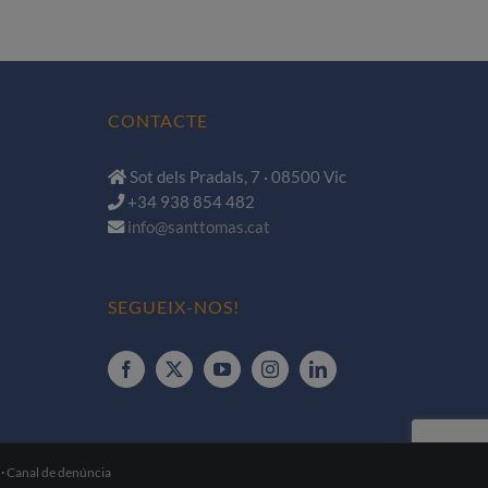
CONTACTE
Sot dels Pradals, 7 · 08500 Vic
+34 938 854 482
info@santtomas.cat
SEGUEIX-NOS!
·
Canal de denúncia