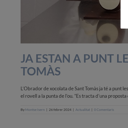
JA ESTAN A PUNT L
TOMÀS
L’Obrador de xocolata de Sant Tomàs ja té a punt les
el rovell a la punta de l’ou. ”Es tracta d’una propost
By
Montse Isern
|
26 febrer 2024
|
Actualitat
|
0 Comentaris