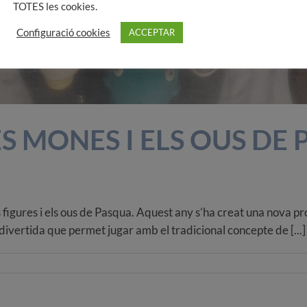
TOTES les cookies.
Configuració cookies
ACCEPTAR
ES MONES I ELS OUS DE
 figures i els ous de Pasqua. Aquest any s’ha creat una nova pr
a divertida que permet jugar amb el tradicional concepte de [...]