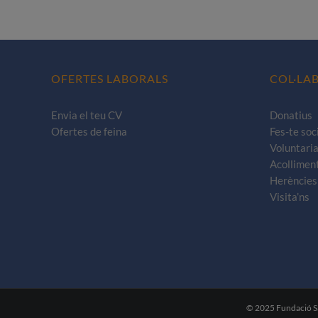
OFERTES LABORALS
COL·LA
Envia el teu CV
Donatius
Ofertes de feina
Fes-te soc
Voluntaria
Acollimen
Herències 
Visita’ns
© 2025 Fundació San