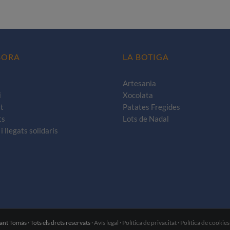
BORA
LA BOTIGA
Artesania
i
Xocolata
t
Patates Fregides
ts
Lots de Nadal
i llegats solidaris
t Tomàs · Tots els drets reservats ·
Avís legal
·
Política de privacitat
·
Política de cookies