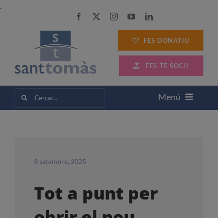
Skip
.
to
content
FES DONATIU
FES-TE SOCI!
Cerca
Menú
…
SANT TOMÀS
SERVEIS A LES PERSONES
8 setembre, 2025
Tot a punt per
SERVEIS A LES EMPRESES
obrir el nou