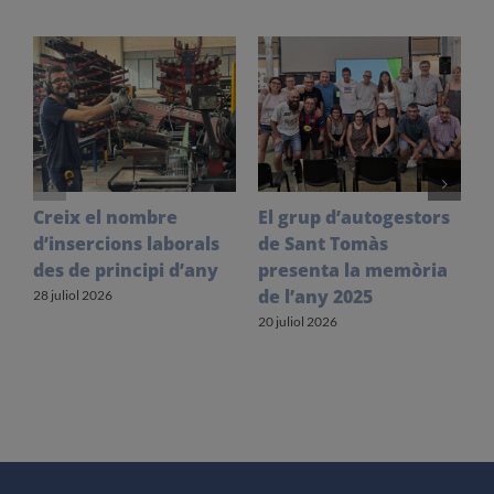
Creix el nombre
El grup d’autogestors
S
d’insercions laborals
de Sant Tomàs
f
des de principi d’any
presenta la memòria
V
de l’any 2025
l
28 juliol 2026
20 juliol 2026
1