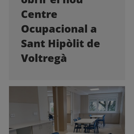
OFERTES LABORALS
Centre
COL·LABORA
Ocupacional a
Sant Hipòlit de
LA BOTIGA
Voltregà