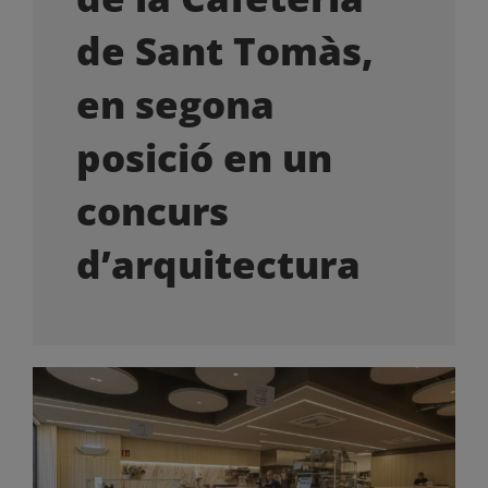
OFERTES LABORALS
de Sant Tomàs,
COL·LABORA
en segona
posició en un
LA BOTIGA
concurs
d’arquitectura