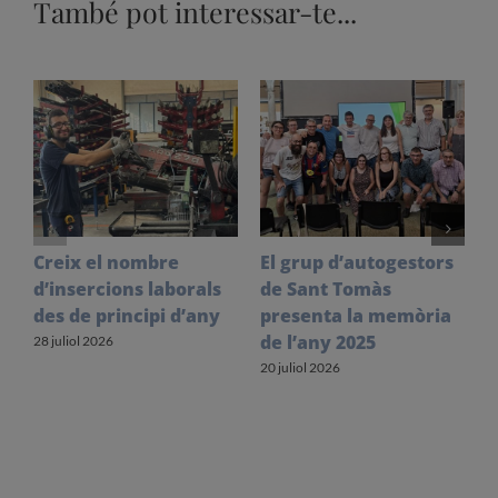
També pot interessar-te...
Creix el nombre
El grup d’autogestors
S
d’insercions laborals
de Sant Tomàs
f
des de principi d’any
presenta la memòria
V
de l’any 2025
l
28 juliol 2026
20 juliol 2026
1