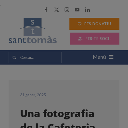
Skip
.
to
content
FES DONATIU
FES-TE SOCI!
Cerca
Menú
…
SANT TOMÀS
SERVEIS A LES PERSONES
31 gener, 2025
Una fotografia
SERVEIS A LES EMPRESES
de la Cafeteria