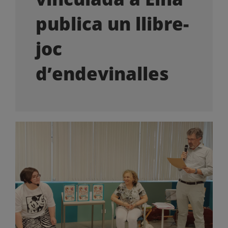
OFERTES LABORALS
publica un llibre-
COL·LABORA
joc
d’endevinalles
LA BOTIGA