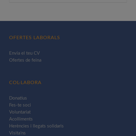
producte
té
diverses
variants.
Les
OFERTES LABORALS
opcions
es
Envia el teu CV
poden
Ofertes de feina
triar
a
la
COL·LABORA
pàgina
del
Donatius
Fes-te soci
producte
Voluntariat
Acolliments
Herències i llegats solidaris
Visita’ns