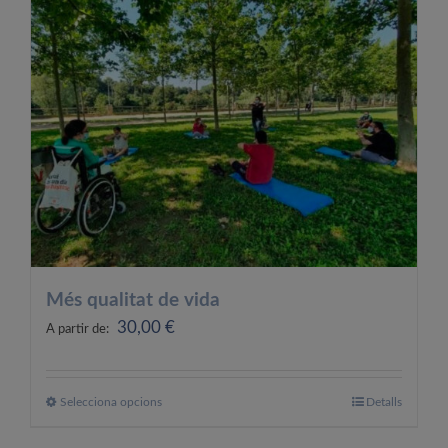
OFERTES LABORALS
COL·LABORA
LA BOTIGA
Més qualitat de vida
30,00
€
A partir de:
Selecciona opcions
Aquest
Detalls
producte