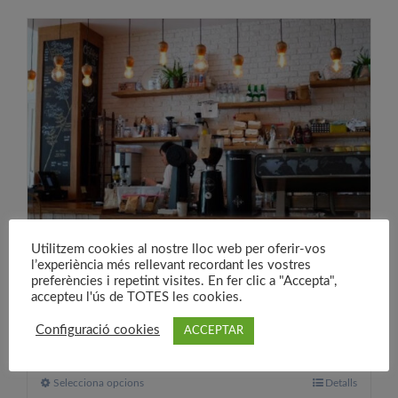
té
diverses
variants.
Les
opcions
es
poden
triar
a
la
pàgina
Utilitzem cookies al nostre lloc web per oferir-vos
del
l’experiència més rellevant recordant les vostres
preferències i repetint visites. En fer clic a "Accepta",
producte
Noves oportunitats laborals
accepteu l'ús de TOTES les cookies.
30,00
€
A partir de:
Configuració cookies
ACCEPTAR
Selecciona opcions
Aquest
Detalls