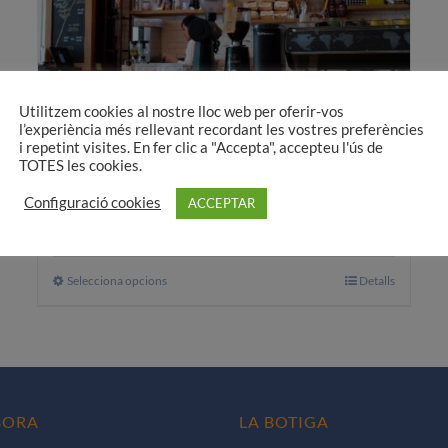
Utilitzem cookies al nostre lloc web per oferir-vos
l’experiència més rellevant recordant les vostres preferències
i repetint visites. En fer clic a "Accepta", accepteu l'ús de
TOTES les cookies.
Noves oportunitats laborals
Configuració cookies
ACCEPTAR
30,00
€
A partir de:
Selecciona opcions
Aquest
Detalls
producte
té
diverses
variants.
Les
BORA
LA BOTIGA
opcions