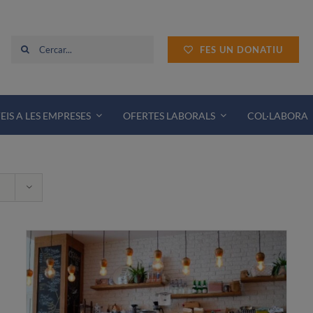
Cerca
FES UN DONATIU
…
EIS A LES EMPRESES
OFERTES LABORALS
COL·LABORA