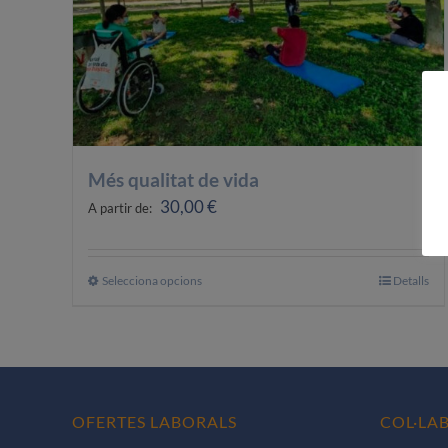
Més qualitat de vida
30,00
€
A partir de:
Selecciona opcions
Aquest
Detalls
producte
té
diverses
variants.
Les
OFERTES LABORALS
COL·LA
opcions